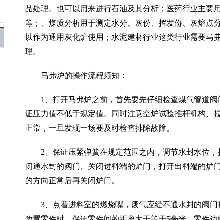
品处理。也可以用来进行石油及其分析；医药行业主要
等；、煤质分析用于测定水分、灰份、挥发份、灰熔点
以作为通用灰化炉使用；水泥建材行业这类行业需要马
理。
马弗炉的操作流程须知：
1、打开马弗炉之前，首先要先仔细检查煤气管道阀
证压力值不低于规定值。同时注意空炉试验推杆机构、
正常，一旦发现一场要及时检查排除故障。
2、保证压紧弹簧在规定范围之内，调节水封水位，
闭通水封的阀门。关闭进料端的炉门，打开出料端的炉
的方向正常后再关闭炉门。
3、点着进料室的燃烧嘴，废气应经不通水封的阀门
放置零件时，保证零件间的距离大于等于5毫米，零件边