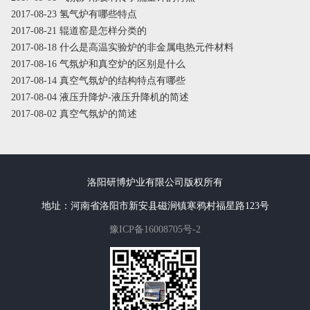
2017-08-23 氢气炉有哪些特点
2017-08-21 辊道窑是怎样分类的
2017-08-18 什么是高温实验炉的非金属电热元件材料
2017-08-16 气氛炉和真空炉的区别是什么
2017-08-14 真空气氛炉的结构特点有哪些
2017-08-04 液压升降炉-液压升降机的简述
2017-08-02 真空气氛炉的简述
洛阳研博炉业有限公司版权所有
地址：河南省洛阳市新安县磁涧镇寒鸦村福星路123号
豫ICP备16008705号-2