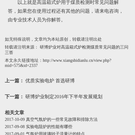
以上就是高温箱式炉用于煤质检测时常见问题解
答，如果您在使用过程还有其他的问题，请来电咨询，
由专业技术人员为你解答。
如无特殊说明，文章均为本站原创，转载请注明出处
转载请注明来源：
研博炉业对高温箱式炉检测煤质常见问题的三问
三答
本文永久链接地址：
http://www.xiangshidianlu.cn/view.php?
mid=575&id=2337
上一篇：
优质实验电炉 首选研博
下一篇：
研博炉业制定2016年下半年发展规划
相关文章
2017-10-09 真空气氛炉的一些常见故障和排除方法
2017-09-08 实验电阻炉的性能有哪些
2017-09-01 气氛炉用玻璃转子流量计的特点